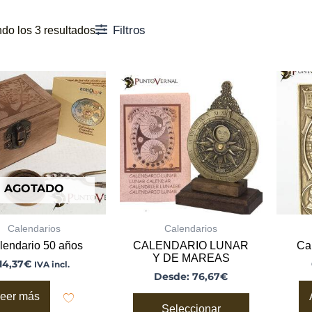
Filtros
do los 3 resultados
Este
producto
tiene
múltiples
variantes.
Las
opciones
se
pueden
AGOTADO
elegir
en
la
página
Calendarios
Calendarios
de
lendario 50 años
CALENDARIO LUNAR
Ca
producto
Y DE MAREAS
14,37
€
IVA incl.
Desde:
76,67
€
eer más
Seleccionar