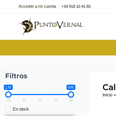
Ir
Acceder a mi cuenta
+34 918 10 41 65
al
contenido
Filtros
Ca
13€
89€
Inicio
13
32
51
70
89
En stock