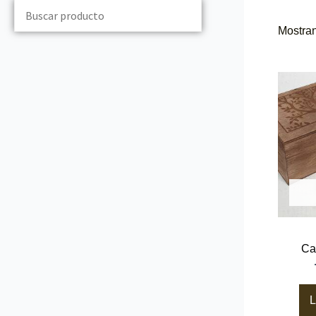
Mostran
Ca
L