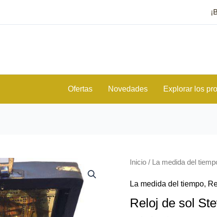
¡
Ofertas
Novedades
Explorar los pr
Inicio
/
La medida del tiemp
La medida del tiempo
,
Re
Reloj de sol St