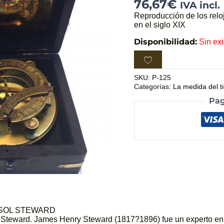
76,67
€
IVA incl.
Reproducción de los relo
en el siglo XIX
Disponibilidad:
Sin ex
SKU:
P-125
Categorías:
La medida del 
Pag
 SOL STEWARD
l Steward. James Henry Steward (1817?1896) fue un experto en 