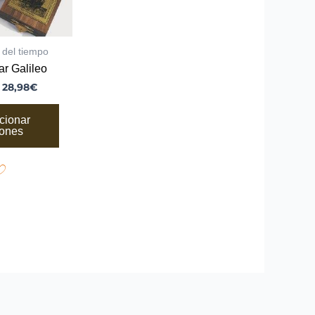
gir
gina
 del tiempo
ar Galileo
oducto
:
28,98
€
cionar
iones