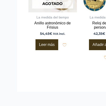
AGOTADO
La medida del tiempo
La medida 
Anillo astronómico de
Reloj de
Frisius
person
54,45
€
42,35
€
IVA incl.
Leer más
Añadir a