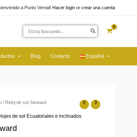
Bienvenido a Punto Vernal!
Hacer login
or
crear una cuenta
Buscar
por:
oductos
Blog
Contacto
Español
o
/ Reloj de sol Steward
lojes de sol Ecuatoriales e inclinados
eward