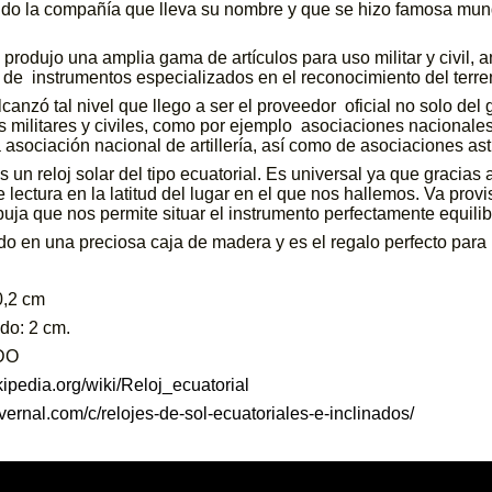
do la compañía que lleva su nombre y que se hizo famosa mund
produjo una amplia gama de artículos para uso militar y civil
 de instrumentos especializados en el reconocimiento del terren
lcanzó tal nivel que llego a ser el proveedor oficial no solo de
 militares y civiles, como por ejemplo asociaciones nacionales d
a asociación nacional de artillería, así como de asociaciones as
s un reloj solar del tipo ecuatorial. Es universal ya que gracia
 lectura en la latitud del lugar en el que nos hallemos. Va provi
buja que nos permite situar el instrumento perfectamente equilib
o en una preciosa caja de madera y es el regalo perfecto para
0,2 cm
do: 2 cm.
DO
ikipedia.org/wiki/Reloj_ecuatorial
overnal.com/c/relojes-de-sol-ecuatoriales-e-inclinados/