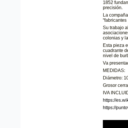
1852 fundan
precisión.
La compaña 
“fabricantes
Su trabajo a
asociaciones
colonias y l
Esta pieza e
cuadrante de
nivel de bur
Va presentad
MEDIDAS:
Diámetro: 1
Grosor cerra
IVA INCLUI
https://es.w
https://punt