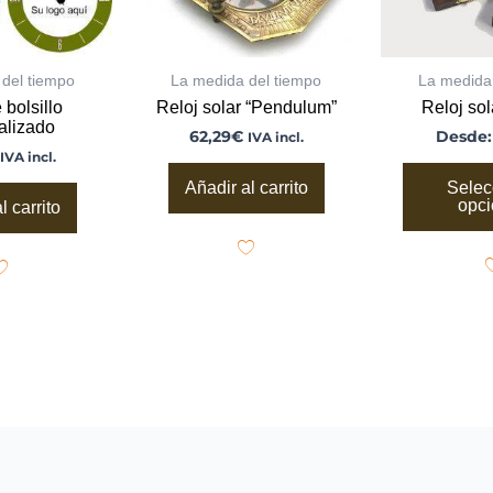
ele
en
la
pá
del tiempo
La medida del tiempo
La medida
de
 bolsillo
Reloj solar “Pendulum”
Reloj sol
pr
alizado
62,29
€
Desde
IVA incl.
IVA incl.
Añadir al carrito
Selec
opc
l carrito