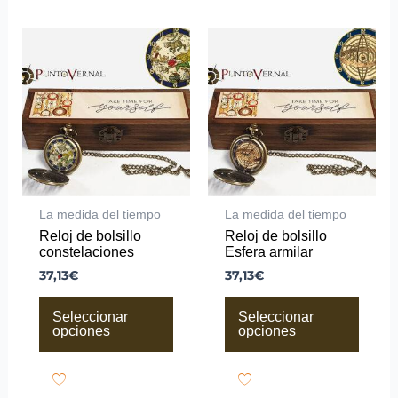
Este
Este
producto
producto
tiene
tiene
múltiples
múltiples
variantes.
variantes.
Las
Las
opciones
opciones
se
se
pueden
pueden
elegir
elegir
en
en
la
la
La medida del tiempo
La medida del tiempo
página
página
Reloj de bolsillo
Reloj de bolsillo
de
de
constelaciones
Esfera armilar
producto
producto
37,13
€
37,13
€
Seleccionar
Seleccionar
opciones
opciones