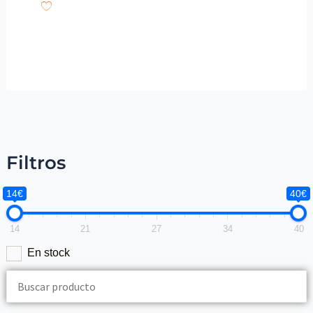
Filtros
14€
40€
14
21
27
34
40
En stock