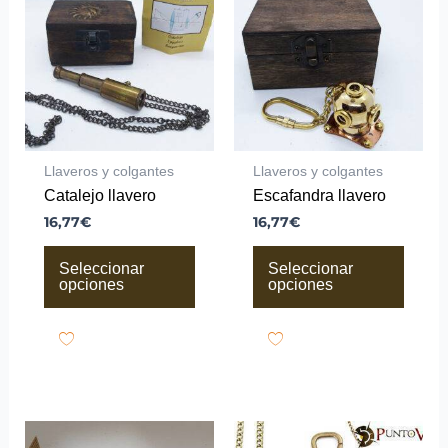
tiene
tiene
múltiples
múltiples
variantes.
variantes.
Las
Las
opciones
opciones
se
se
pueden
pueden
elegir
elegir
en
en
la
la
Llaveros y colgantes
Llaveros y colgantes
página
página
Catalejo llavero
Escafandra llavero
de
de
producto
producto
16,77
€
16,77
€
Seleccionar
Seleccionar
opciones
opciones
Este
Este
producto
producto