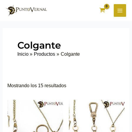
Ir
al
contenido
Colgante
Inicio
Productos
Colgante
Mostrando los 15 resultados
Este
Este
producto
producto
tiene
tiene
múltiples
múltiples
variantes.
variantes.
Las
Las