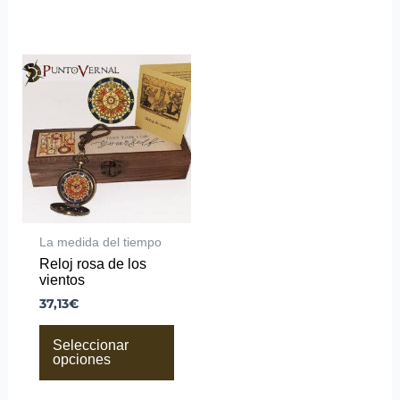
Este
producto
tiene
múltiples
variantes.
Las
opciones
se
pueden
elegir
en
la
La medida del tiempo
página
Reloj rosa de los
de
vientos
producto
37,13
€
Seleccionar
opciones