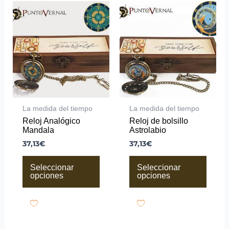
Este
Este
producto
producto
tiene
tiene
múltiples
múltiples
variantes.
variantes.
Las
Las
opciones
opciones
se
se
pueden
pueden
elegir
elegir
en
en
la
la
La medida del tiempo
La medida del tiempo
página
página
Reloj Analógico
Reloj de bolsillo
de
de
Mandala
Astrolabio
producto
producto
37,13
€
37,13
€
Seleccionar
Seleccionar
opciones
opciones