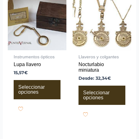
tiene
tiene
múltiples
múltiples
variantes.
variantes.
Las
Las
opciones
opciones
se
se
pueden
pueden
elegir
elegir
en
en
la
la
Instrumentos ópticos
Llaveros y colgantes
página
página
Lupa llavero
Nocturlabio
de
de
miniatura
producto
producto
15,57
€
Desde:
32,34
€
Seleccionar
opciones
Seleccionar
opciones