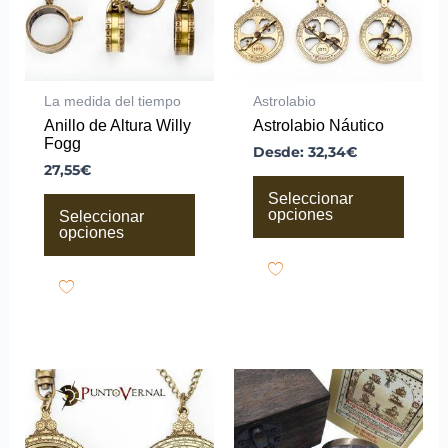
opciones
opciones
se
se
pueden
pueden
elegir
elegir
en
en
la
la
La medida del tiempo
Astrolabio
página
página
Anillo de Altura Willy
Astrolabio Náutico
de
de
Fogg
producto
producto
Desde:
32,34
€
27,55
€
Seleccionar
opciones
Seleccionar
opciones
Este
Este
producto
producto
tiene
tiene
múltiples
múltiples