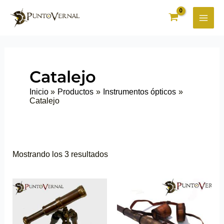
Ir
al
contenido
Catalejo
Inicio
Productos
Instrumentos ópticos
Catalejo
Mostrando los 3 resultados
Este
producto
tiene
múltiples
variantes.