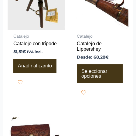
Las
opciones
se
pueden
elegir
en
la
Catalejo
Catalejo
página
Catalejo con trípode
Catalejo de
de
Lippershey
producto
51,51
€
IVA incl.
Desde:
68,28
€
Añadir al carrito
Seleccionar
opciones