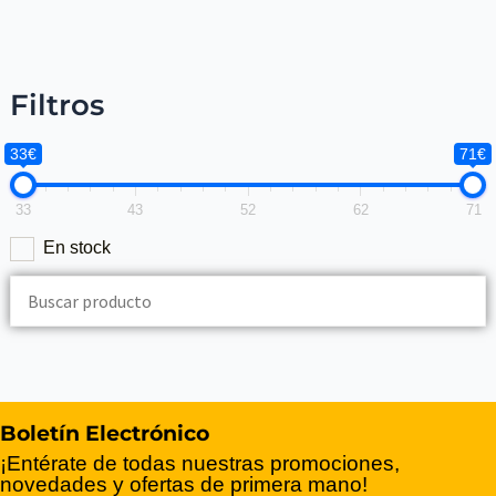
Filtros
33€
71€
33
43
52
62
71
En stock
Boletín Electrónico
¡Entérate de todas nuestras promociones,
novedades y ofertas de primera mano!