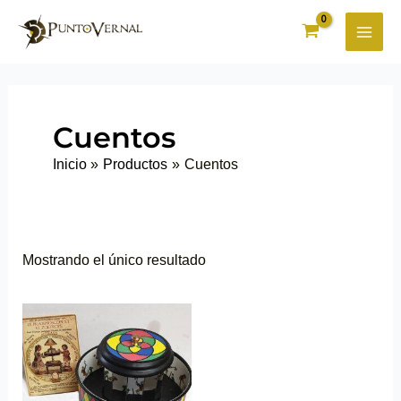
Ir
al
contenido
Cuentos
Inicio
Productos
Cuentos
Mostrando el único resultado
Este
producto
tiene
múltiples
variantes.
Las