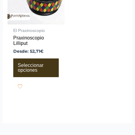
opciones
se
pueden
elegir
en
la
El Praxinoscopio
página
Praxinoscopio
de
Lilliput
producto
Desde:
52,71
€
Seleccionar
opciones