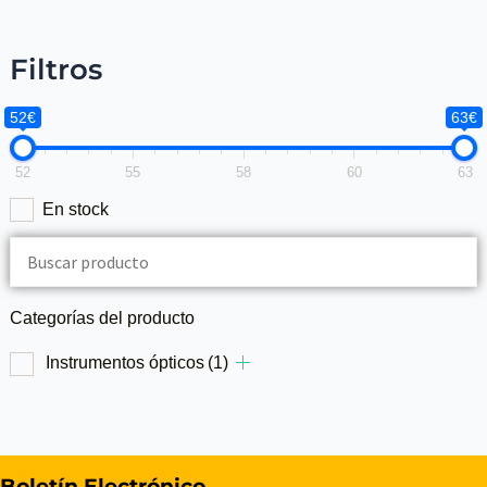
Filtros
52€
63€
52
55
58
60
63
En stock
Categorías del producto
Instrumentos ópticos
(1)
Boletín Electrónico