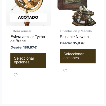
variantes.
variantes.
Las
Las
opciones
opciones
se
se
pueden
pueden
AGOTADO
elegir
elegir
en
en
la
la
Esfera armilar
Orientación y Medida
página
página
Esfera armilar Tycho
Sextante Newton
de
de
de Brahe
producto
producto
Desde:
95,83
€
Desde:
186,87
€
Seleccionar
opciones
Seleccionar
opciones