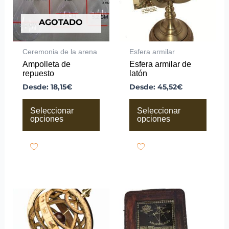
opciones
opciones
se
se
pueden
pueden
AGOTADO
elegir
elegir
en
en
la
la
Ceremonia de la arena
Esfera armilar
página
página
Ampolleta de
Esfera armilar de
de
de
repuesto
latón
producto
producto
Desde:
18,15
€
Desde:
45,52
€
Seleccionar
Seleccionar
opciones
opciones
Este
Este
producto
producto
tiene
tiene
múltiples
múltiples