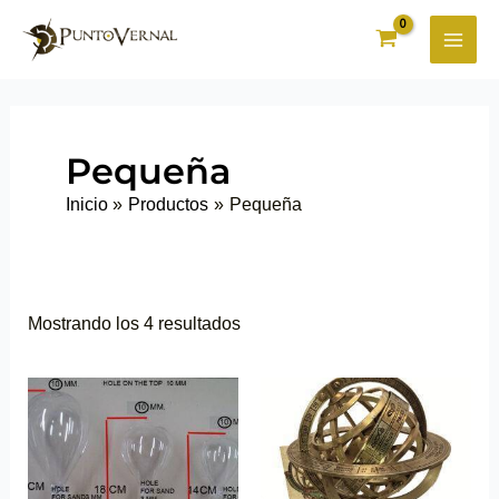
Ir
al
contenido
Pequeña
Inicio
Productos
Pequeña
Mostrando los 4 resultados
Este
Este
producto
producto
tiene
tiene
múltiples
múltiples
variantes.
variantes.
Las
Las