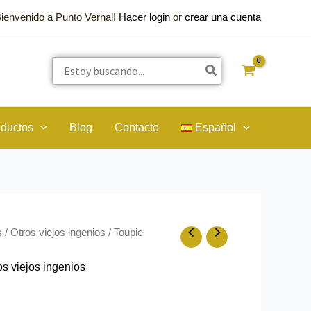
Bienvenido a Punto Vernal!
Hacer login
or
crear una cuenta
Buscar
por:
oductos
Blog
Contacto
Español
s
/
Otros viejos ingenios
/ Toupie
os viejos ingenios