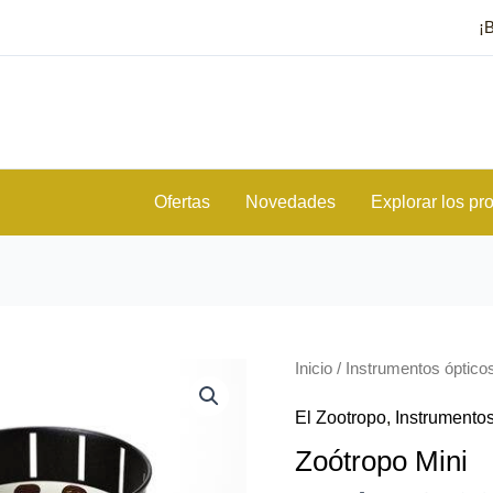
¡
Ofertas
Novedades
Explorar los pr
Zoótropo
Inicio
/
Instrumentos óptico
Mini
cantidad
El Zootropo
,
Instrumentos
Zoótropo Mini