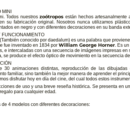
 MINI
zoótropos
ni. Todos nuestros
están hechos artesanalmente a
n su fabricación original. Nosotros nunca utilizamos plástic
ntados en negro y con diferentes decoraciones en su banda exte
Y FUNCIONAMIENTO
(También conocido por daedalum) es una palabra que proviene d
William George Horner
te fue inventado en 1834 por
. Es un
s, e intercaladas con una secuencia de imágenes impresas en su 
a, se produce el efecto óptico de movimiento en la secuencia 
CIÓN
 30 animaciones distintas, reproducción de las dibujadas
nto familiar, sino también la mejor manera de aprender el principi
mos disfrutar hoy en día del cine, del cual todos estos instrume
cciones de uso y una breve reseña histórica. Se presenta en una
regalo para cualquier edad.
de 4 modelos con diferentes decoraciones: