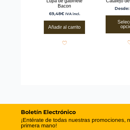
Lupa de gabinete
Catalejo de
pro
Bacon
Desde
69,48
€
IVA incl.
Selec
opci
Añadir al carrito
Boletín Electrónico
¡Entérate de todas nuestras promociones, 
primera mano!