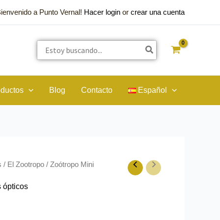
Bienvenido a Punto Vernal!
Hacer login
or
crear una cuenta
Buscar
por:
oductos
Blog
Contacto
Español
s
/
El Zootropo
/ Zoótropo Mini
 ópticos