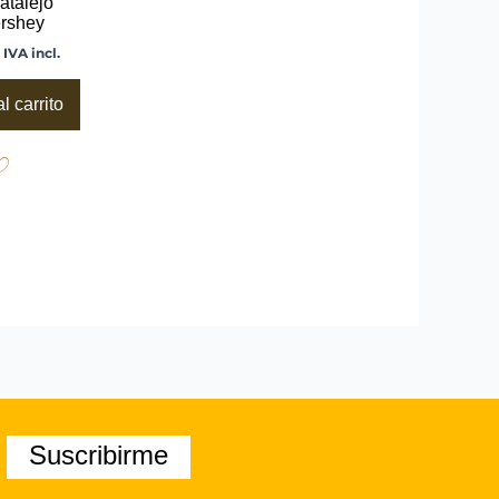
atalejo
ershey
IVA incl.
l carrito
Suscribirme