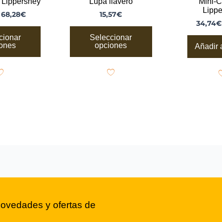
 Lippershey
Lupa llavero
Mini-C
ducto
producto
Lipp
:
68,28
€
15,57
€
34,74
€
cionar
Seleccionar
ones
opciones
Añadir a
novedades y ofertas de