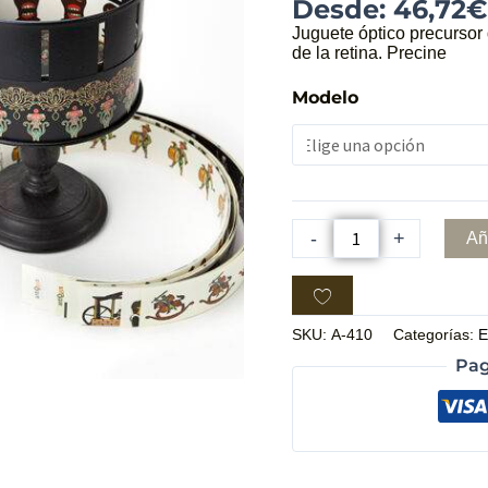
Desde:
46,72
€
Juguete óptico precursor 
de la retina. Precine
Modelo
-
+
Añ
SKU:
A-410
Categorías:
E
Pag