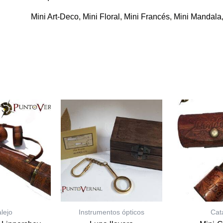
Mini Art-Deco
,
Mini Floral
,
Mini Francés
,
Mini Mandala
e
Este
ducto
producto
ne
tiene
tiples
múltiples
iantes.
variantes.
s
Las
ciones
opciones
se
eden
pueden
gir
elegir
en
la
gina
página
lejo
Instrumentos ópticos
Cat
de