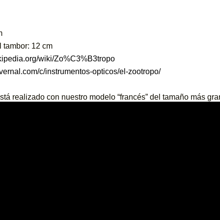
m
l tambor: 12 cm
wikipedia.org/wiki/Zo%C3%B3tropo
overnal.com/c/instrumentos-opticos/el-zootropo/
está realizado con nuestro modelo “francés” del tamaño más gr