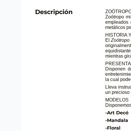
Descripción
ZOÓTROPO
Zoótropo mi
empleados e
metálicos pi
HISTORIA 
El
Zoótropo
originalmen
equidistante
mientras gir
PRESENTA
Disponen de
entretenimie
la cual pode
Lleva instru
un precioso 
MODELOS
Disponemos 
-Art Decó
-Mandala
-Floral